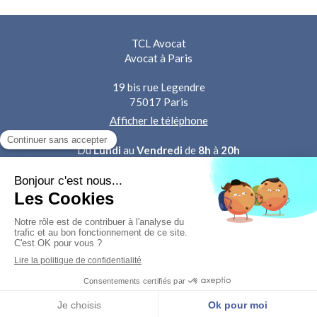
TCL Avocat
Avocat à Paris
19 bis rue Legendre
75017
Paris
Afficher le téléphone
Du
Lundi
au
Vendredi
de
8h
à
20h
Plan du site
Mentions légales
Contacter Maître Combe Laboissière
MENU